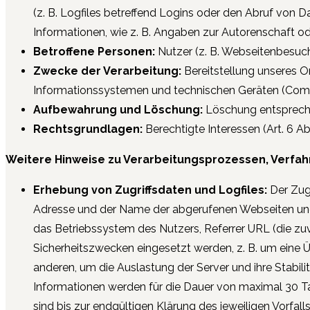
(z. B. Logfiles betreffend Logins oder den Abruf von Da
Informationen, wie z. B. Angaben zur Autorenschaft ode
Betroffene Personen:
Nutzer (z. B. Webseitenbesuch
Zwecke der Verarbeitung:
Bereitstellung unseres On
Informationssystemen und technischen Geräten (Compute
Aufbewahrung und Löschung:
Löschung entspreche
Rechtsgrundlagen:
Berechtigte Interessen (Art. 6 Abs.
Weitere Hinweise zu Verarbeitungsprozessen, Verfah
Erhebung von Zugriffsdaten und Logfiles:
Der Zug
Adresse und der Name der abgerufenen Webseiten und 
das Betriebssystem des Nutzers, Referrer URL (die zu
Sicherheitszwecken eingesetzt werden, z. B. um eine 
anderen, um die Auslastung der Server und ihre Stabilit
Informationen werden für die Dauer von maximal 30 T
sind bis zur endgültigen Klärung des jeweiligen Vorf